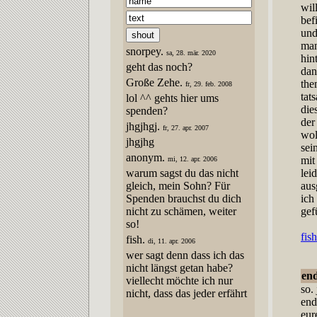
wil
bef
und
man
snorpey.
sa, 28. mär. 2020
hin
geht das noch?
dan
Große Zehe.
the
fr, 29. feb. 2008
tat
lol ^^ gehts hier ums
die
spenden?
der
jhgjhgj.
fr, 27. apr. 2007
wol
jhgjhg
sei
anonym.
mit
mi, 12. apr. 2006
warum sagst du das nicht
lei
gleich, mein Sohn? Für
aus
Spenden brauchst du dich
ich
nicht zu schämen, weiter
gef
so!
fish
fish.
di, 11. apr. 2006
wer sagt denn dass ich das
nicht längst getan habe?
end
viellecht möchte ich nur
so.
nicht, dass das jeder erfährt
end
eur