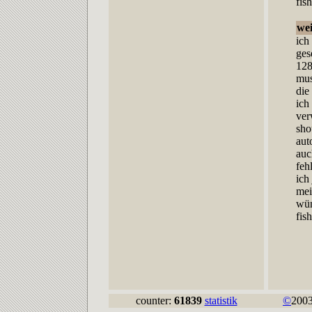
fish
we
ich
ges
128
mus
die
ich
ver
sho
aut
auc
feh
ich
mei
wün
fish
counter:
61839
statistik
©
2003