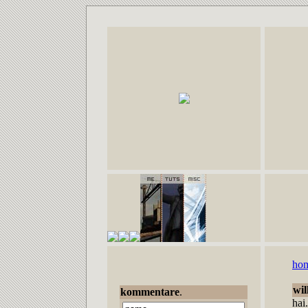
ho
wi
kommentare
.
hai.