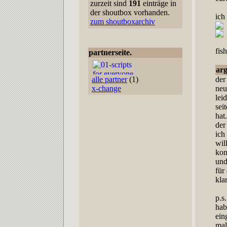
zurzeit sind
191
einträge in
der shoutbox vorhanden.
ich
zum shoutboxarchiv
fish
partnerseite.
ar
alle partner
(1)
der
x-change
neu
lei
sei
hat
der
ich
wil
kon
und
für
kla
p.s
hab
ein
mal