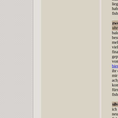
lie
hab
fish
zw
uhr
bal
bes
mel
vie
fin
gep
von
bie
ihr
mir
ach
kom
für
fish
sil
ich
neu