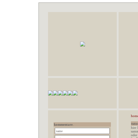
hom
tuto
kommentare
.
hier
samm
oder