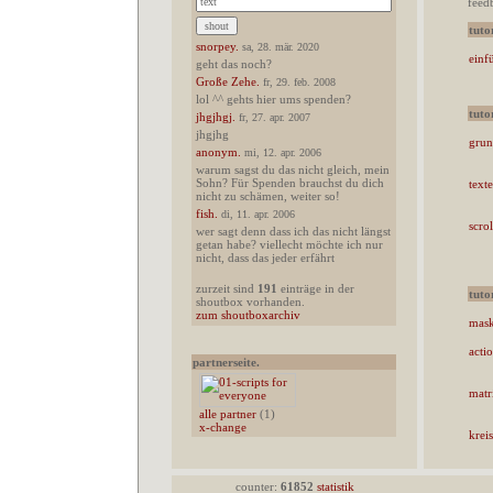
feed
tuto
snorpey.
sa, 28. mär. 2020
einf
geht das noch?
Große Zehe.
fr, 29. feb. 2008
lol ^^ gehts hier ums spenden?
tuto
jhgjhgj.
fr, 27. apr. 2007
jhgjhg
grun
anonym.
mi, 12. apr. 2006
warum sagst du das nicht gleich, mein
Sohn? Für Spenden brauchst du dich
texte
nicht zu schämen, weiter so!
fish.
di, 11. apr. 2006
scrol
wer sagt denn dass ich das nicht längst
getan habe? viellecht möchte ich nur
nicht, dass das jeder erfährt
zurzeit sind
191
einträge in der
tuto
shoutbox vorhanden.
zum shoutboxarchiv
mas
acti
partnerseite.
matri
alle partner
(1)
x-change
krei
counter:
61852
statistik