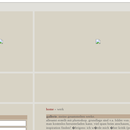
home
» werk
gallerie
. meine gesammelten werke.
allesamt erstellt mit photoshop. grundlage sind v.a. bilder von
man kostenlos herunterladen kann. viel spass beim anschauen
inspiration finden! �brigens: ich w�rde mich �ber kritik (p