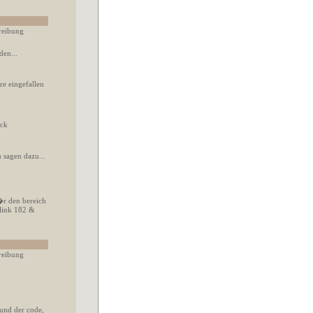
reibung
den...
re eingefallen
�ck
 sagen dazu...
�r den bereich
 blink 182 &
reibung
 und der code,