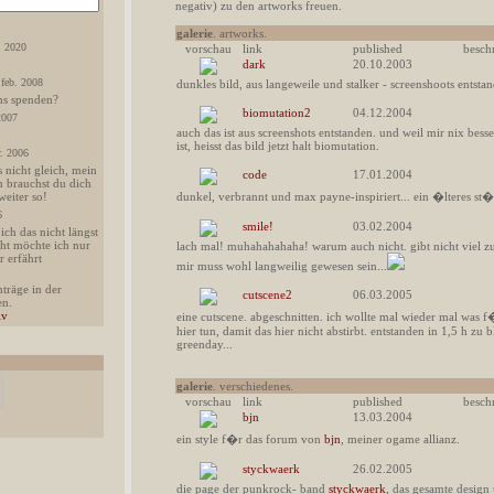
negativ) zu den artworks freuen.
galerie
. artworks.
. 2020
vorschau
link
published
besch
dark
20.10.2003
. feb. 2008
dunkles bild, aus langeweile und stalker - screenshoots entstan
ums spenden?
biomutation2
04.12.2004
 2007
auch das ist aus screenshots entstanden. und weil mir nix besse
ist, heisst das bild jetzt halt biomutation.
r. 2006
 nicht gleich, mein
code
17.01.2004
 brauchst du dich
weiter so!
dunkel, verbrannt und max payne-inspiriert... ein �lteres st
6
smile!
03.02.2004
ich das nicht längst
cht möchte ich nur
lach mal! muhahahahaha! warum auch nicht. gibt nicht viel zu
r erfährt
mir muss wohl langweilig gewesen sein...
träge in der
cutscene2
06.03.2005
en.
iv
eine cutscene. abgeschnitten. ich wollte mal wieder mal was f
hier tun, damit das hier nicht abstirbt. entstanden in 1,5 h zu
greenday...
galerie
. verschiedenes.
vorschau
link
published
besch
bjn
13.03.2004
ein style f�r das forum von
bjn
, meiner ogame allianz.
styckwaerk
26.02.2005
die page der punkrock- band
styckwaerk
, das gesamte design