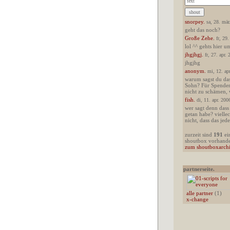
snorpey.
sa, 28. mär
geht das noch?
Große Zehe.
fr, 29
lol ^^ gehts hier 
jhgjhgj.
fr, 27. apr.
jhgjhg
anonym.
mi, 12. ap
warum sagst du das
Sohn? Für Spenden
nicht zu schämen, 
fish.
di, 11. apr. 200
wer sagt denn dass 
getan habe? vielle
nicht, dass das jede
zurzeit sind
191
ein
shoutbox vorhand
zum shoutboxarch
partnerseite.
alle partner
(1)
x-change