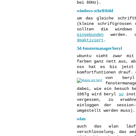
bei 60Hz).
windows-schriftbild
um das gleiche schrift
(kleine schriftgrössen 
sollten die windows 
eingebunden
werden. 
deaktiviert
.
3d-fenstermanager/beryl
ubuntu sieht zwar mit
farben ganz nett aus, ab
osx hat es bis jetzt 
komfortfuntionen drauf. 
von bery
fenstermana
dabei, wie ein besuch 
1667g wird beryl
so
inst
vergessen, zu erwäh
einloggen der session
umgestellt werden muss).
wlan
auch das wlan läuf
verschlüsselung. das am