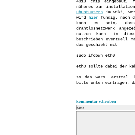
4318 chip eingebaut, 
näheres zur installatio
ubuntuusers
im wiki, wer
wird
hier
fündig. nach d
kann es sein, dass
drahtlosnetzwerk angez
nutzen kann. in die
beschrieben eventuell m
das geschieht mit
sudo ifdown eth0
eth0 sollte dabei der ka
so das wars. erstmal. 
bitte unten eintragen. d
kommentar schreiben