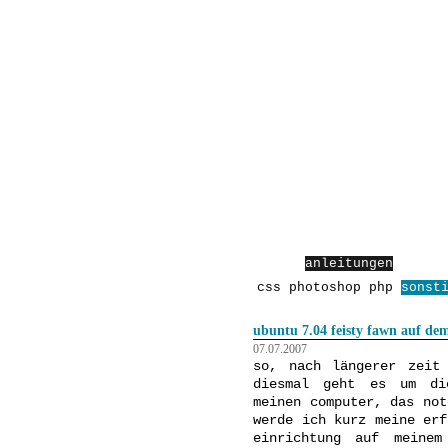
start
anleitungen
über:
css
photoshop
php
sonst
ubuntu 7.04 feisty fawn auf de
07.07.2007
so, nach längerer zeit
diesmal geht es um die
meinen computer, das not
werde ich kurz meine erf
einrichtung auf meinem