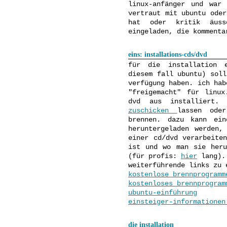
linux-anfänger und war
vertraut mit ubuntu oder
hat oder kritik äuss
eingeladen, die kommenta
eins: installations-cds/dvd
für die installation e
diesem fall ubuntu) soll
verfügung haben. ich hab
"freigemacht" für linu
dvd aus installiert.
zuschicken
lassen ode
brennen. dazu kann ein
heruntergeladen werden,
einer cd/dvd verarbeite
ist und wo man sie her
(für profis:
hier
lang).
weiterführende links zu 
kostenlose brennprogramm
kostenloses brennprogram
ubuntu-einführung
einsteiger-informationen
die installation