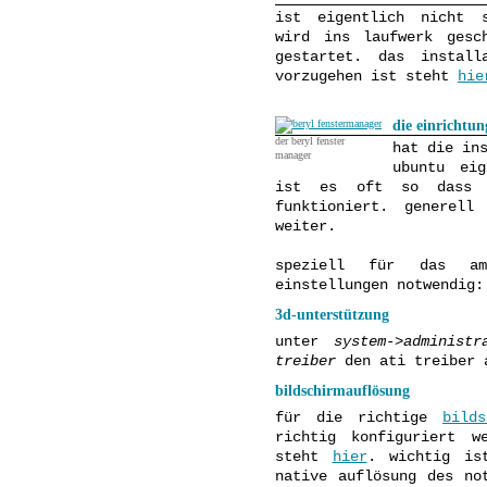
ist eigentlich nicht s
wird ins laufwerk gesc
gestartet. das install
vorzugehen ist steht
hie
die einrichtun
der beryl fenster
hat die in
manager
ubuntu eig
ist es oft so dass 
funktioniert. generel
weiter.
speziell für das am
einstellungen notwendig:
3d-unterstützung
unter
system->administr
treiber
den ati treiber 
bildschirmauflösung
für die richtige
bilds
richtig konfiguriert w
steht
hier
. wichtig is
native auflösung des no