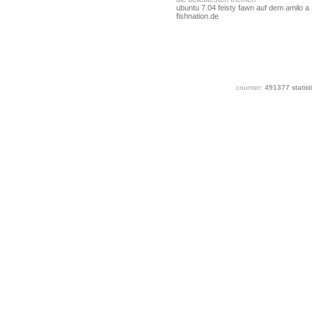
ubuntu 7.04 feisty fawn auf dem amilo a
fishnation.de
counter:
491377
statist