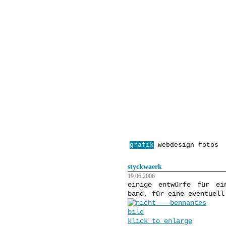
start
anleitungen
über:
grafik
webdesign
fotos
styckwaerk
19.06.2006
einige entwürfe für ei
band, für eine eventuell
klick to enlarge