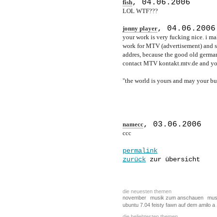
,
04.06.2006
fish
LOL WTF???
,
04.06.2006
jonny player
your work is very fucking nice. i mak
work for MTV (advertisement) and 
addres, because the good old german
contact MTV kontakt.mtv.de and yo
"the world is yours and may your bur
,
03.06.2006
namecc
ccc
permalink
zurück
zur übersicht
die neuesten themen
november
musik zum anschauen
mus
ubuntu 7.04 feisty fawn auf dem amilo a
die beliebtesten themen