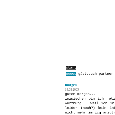
start
anleitungen
über:
neues
gästebuch
partner
morgen
14.08.2005
guten morgen...
inzwischen bin ich jet
würzburg... weil ich in
leider (noch?) kein in
nicht mehr im icq anzut