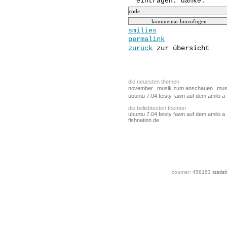
smilies
permalink
zurück
zur übersicht
die neuesten themen
november
musik zum anschauen
mus
ubuntu 7.04 feisty fawn auf dem amilo a
die beliebtesten themen
ubuntu 7.04 feisty fawn auf dem amilo a
fishnation.de
counter:
490193
statist