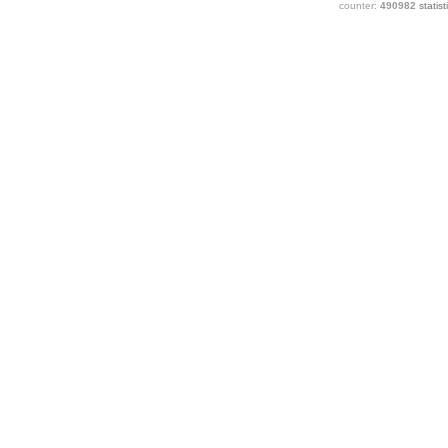
counter:
490982
statist