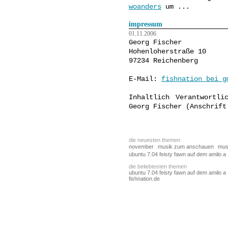
woanders
um ...
impressum
01.11.2006
Georg Fischer
Hohenloherstraße 10
97234 Reichenberg
E-Mail:
fishnation bei g
Inhaltlich Verantwortl
Georg Fischer (Anschrift
die neuesten themen
november
musik zum anschauen
mus
ubuntu 7.04 feisty fawn auf dem amilo a
die beliebtesten themen
ubuntu 7.04 feisty fawn auf dem amilo a
fishnation.de