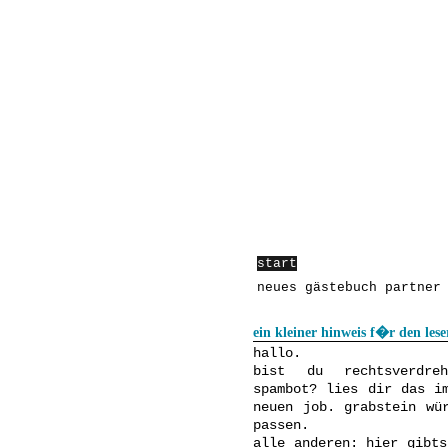
start
anleitungen
über:
neues
gästebuch
partner
ein kleiner hinweis f�r den leser
hallo.
bist du rechtsverdre
spambot? lies dir das i
neuen job. grabstein wü
passen.
alle anderen: hier gibt