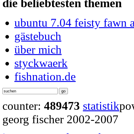
die beliebtesten themen
ubuntu 7.04 feisty fawn 
gästebuch
über mich
styckwaerk
fishnation.de
counter:
489473
statistik
po
georg fischer 2002-2007