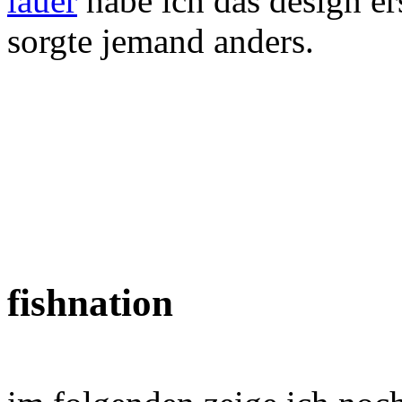
lauer
habe ich das design er
sorgte jemand anders.
fishnation