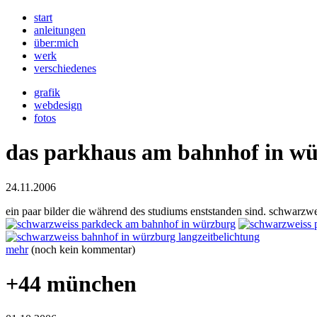
start
anleitungen
über:mich
werk
verschiedenes
grafik
webdesign
fotos
das parkhaus am bahnhof in w
24.11.2006
ein paar bilder die während des studiums enststanden sind. schwarzwei
mehr
(noch kein kommentar)
+44 münchen